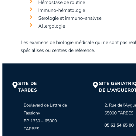
Hémostase de routine
Immuno-hématologie
Sérologie et immuno-analyse
Allergologie
Les examens de biologie médicale qui ne sont pas réal
spécialisés ou centres de référence.
SITE DE
SITE GÉRIATRI
TARBES
DE L'AYGUERO
Boulevard de Lattre de
2, Rue de l’Aygu
Tassigny
65000 TARBES
BP 1330 – 65000
05 62 54 65 00
TARBES