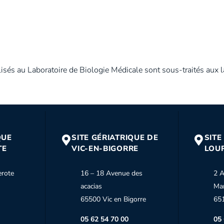
isés au Laboratoire de Biologie Médicale sont sous-traités aux l
QUE
SITE GÉRIATRIQUE DE
SITE
TE
VIC-EN-BIGORRE
LOU
erote
16 – 18 Avenue des
2 A
acacias
Ma
65500 Vic en Bigorre
65
05 62 54 70 00
05 