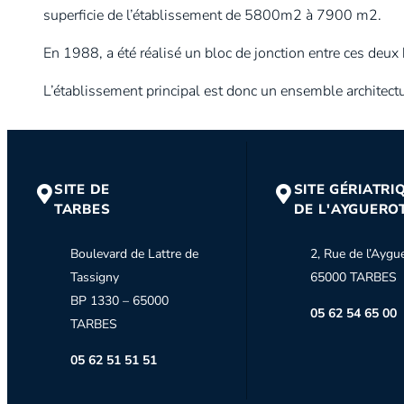
superficie de l’établissement de 5800m2 à 7900 m2.
En 1988, a été réalisé un bloc de jonction entre ces deux
L’établissement principal est donc un ensemble architec
SITE DE
SITE GÉRIATRI
TARBES
DE L'AYGUERO
Boulevard de Lattre de
2, Rue de l’Aygu
Tassigny
65000 TARBES
BP 1330 – 65000
05 62 54 65 00
TARBES
05 62 51 51 51