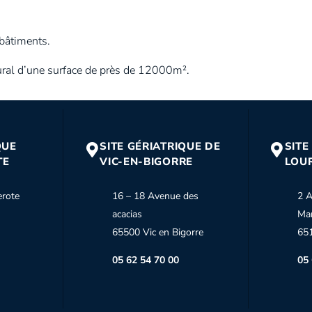
 bâtiments.
tural d’une surface de près de 12000m².
QUE
SITE GÉRIATRIQUE DE
SITE
TE
VIC-EN-BIGORRE
LOU
erote
16 – 18 Avenue des
2 A
acacias
Ma
65500 Vic en Bigorre
65
05 62 54 70 00
05 