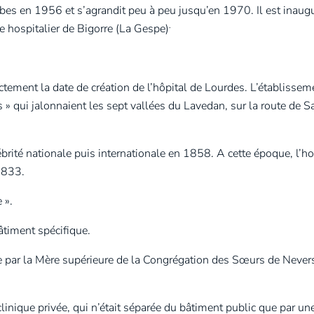
rbes en 1956 et s’agrandit peu à peu jusqu’en 1970. Il est inaug
.
e hospitalier de Bigorre (La Gespe)
tement la date de création de l’hôpital de Lourdes. L’établisseme
s » qui jalonnaient les sept vallées du Lavedan, sur la route de S
rité nationale puis internationale en 1858. A cette époque, l’ho
1833.
 ».
timent spécifique.
e par la Mère supérieure de la Congrégation des Sœurs de Nevers
clinique privée, qui n’était séparée du bâtiment public que par une