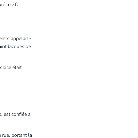
uré le 26
nt s’appelait «
aint Jacques de
spice était
, est confiée à
 rue, portant la