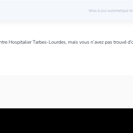
jour le 20 juillet 2026
Mise à jour automatique to
ION DE PROJET - H/F - 100%
tre Hospitalier Tarbes-Lourdes, mais vous n’avez pas trouvé d’o
 TARBES LOURDES PEDIATRE
 TARBES LOURDES URGENCE