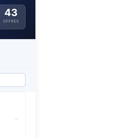
43
OFFRES
→