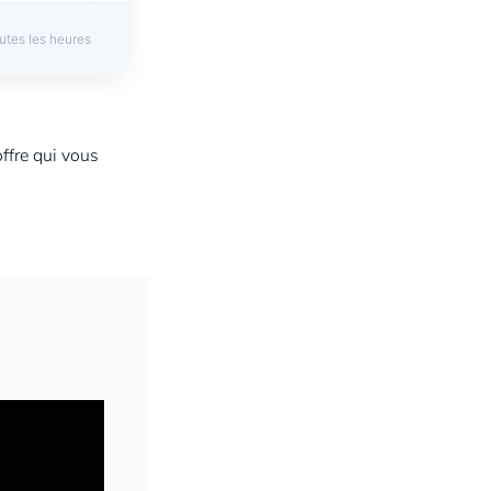
utes les heures
→
ffre qui vous
→
S
→