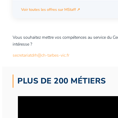
Mutation, Détachement, CDD sur poste vacant
Mis à 
Voir toutes les offres sur MStaff ↗
AUTRE
ASSISTANT(E) EN GEST
Vous souhaitez mettre vos compétences au service du Cen
CDD sur poste vacant
Mis à jour le 06 août 2026
intéresse ?
secretariatdrh@ch-tarbes-vic.fr
AUTRE
CENTRE HOSPITALIER
PLUS DE 200 MÉTIERS
Praticien Hospitalier
Mis à jour le 13 juin 2025
AUTRE
CENTRE HOSPITALIER
PEDIATRIQUES