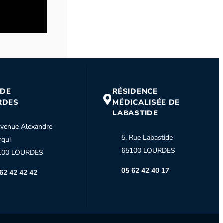
→
 DE
RÉSIDENCE
RDES
MÉDICALISÉE DE
LABASTIDE
venue Alexandre
5, Rue Labastide
→
rqui
65100 LOURDES
100 LOURDES
05 62 42 40 17
62 42 42 42
→