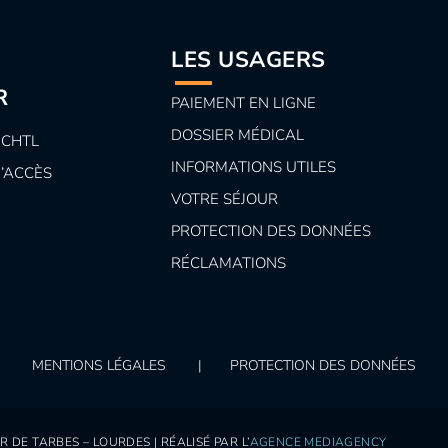
- 100%
LES USAGERS
jour le 06 août 2026
R
PAIEMENT EN LIGNE
DOSSIER MÉDICAL
 CHTL
AGERIE MEDICALE - H/F - 10
INFORMATIONS UTILES
D’ACCÈS
VOTRE SÉJOUR
jour le 06 juillet 2026
PROTECTION DES DONNÉES
RÉCLAMATIONS
TE DE JOUR - H/F - 100%
MENTIONS LÉGALES
|
PROTECTION DES DONNÉES
TE DE NUIT - H/F - 100%
 DE TARBES – LOURDES | RÉALISÉ PAR L’
AGENCE MEDIAGENCY