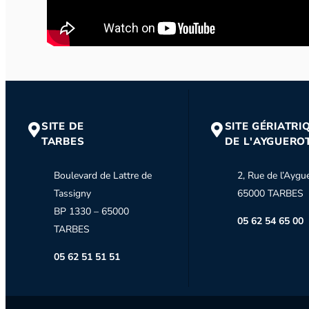
Praticien Hospitalier
Mis à jour le 13 juin 2025
AUTRE
CHEF DE PROJET APPLI
Mutation, Détachement, CDD sur poste vacant
+ de 5
SITE DE
SITE GÉRIATRI
TARBES
DE L'AYGUERO
AUTRE
Boulevard de Lattre de
2, Rue de l’Aygu
NEUROLOGUE - H/F - 
Tassigny
65000 TARBES
BP 1330 – 65000
05 62 54 65 00
Praticien Hospitalier, Praticien Contractuel
Mis à jour
TARBES
05 62 51 51 51
ENCADREMENT
ADJOINT AU CADRE D