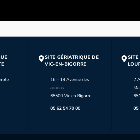
CATION - DSN - H/F - 100%
 ans
Mis à jour le 20 juillet 2026
QUE
SITE GÉRIATRIQUE DE
SITE
TE
VIC-EN-BIGORRE
LOU
erote
16 – 18 Avenue des
2 A
100%
acacias
Ma
65500 Vic en Bigorre
65
 le 25 juin 2026
05 62 54 70 00
05 
E SANTÉ DE LA PHARMACIE -