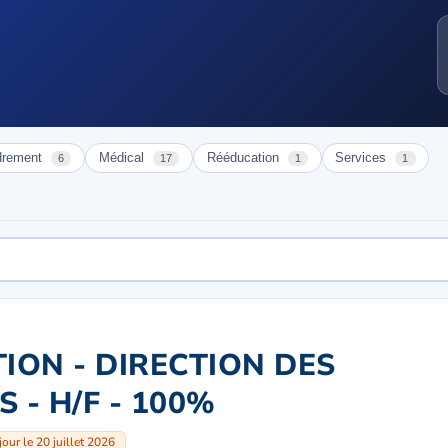
drement
Médical
Rééducation
Services
6
17
1
1
ION - DIRECTION DES
 - H/F - 100%
jour le 20 juillet 2026