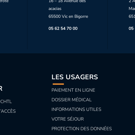
erote
16 – 18 Avenue des
2 A
acacias
Ma
65500 Vic en Bigorre
65
05 62 54 70 00
05 
LES USAGERS
R
PAIEMENT EN LIGNE
DOSSIER MÉDICAL
 CHTL
INFORMATIONS UTILES
D’ACCÈS
VOTRE SÉJOUR
PROTECTION DES DONNÉES