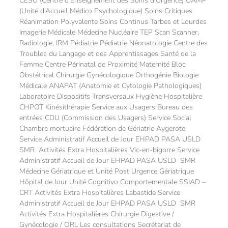
CESU (Centre d’Enseignement des Soins d’Urgence) UAMP
(Unité d’Accueil Médico Psychologique) Soins Critiques
Réanimation Polyvalente Soins Continus Tarbes et Lourdes
Imagerie Médicale Médecine Nucléaire TEP Scan Scanner,
Radiologie, IRM Pédiatrie Pédiatrie Néonatologie Centre des
Troubles du Langage et des Apprentissages Santé de la
Femme Centre Périnatal de Proximité Maternité Bloc
Obstétrical Chirurgie Gynécologique Orthogénie Biologie
Médicale ANAPAT (Anatomie et Cytologie Pathologiques)
Laboratoire Dispositifs Transversaux Hygiène Hospitalière
CHPOT Kinésithérapie Service aux Usagers Bureau des
entrées CDU (Commission des Usagers) Service Social
Chambre mortuaire Fédération de Gériatrie Aygerote
Service Administratif Accueil de Jour EHPAD PASA USLD
SMR Activités Extra Hospitalières Vic-en-bigorre Service
Administratif Accueil de Jour EHPAD PASA USLD SMR
Médecine Gériatrique et Unité Post Urgence Gériatrique
Hôpital de Jour Unité Cognitivo Comportementale SSIAD –
CRT Activités Extra Hospitalières Labastide Service
Administratif Accueil de Jour EHPAD PASA USLD SMR
Activités Extra Hospitalières Chirurgie Digestive /
Gynécologie / ORL Les consultations Secrétariat de