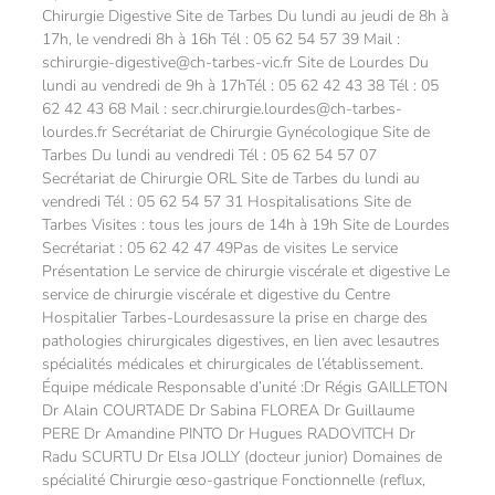
Chirurgie Digestive Site de Tarbes Du lundi au jeudi de 8h à
17h, le vendredi 8h à 16h Tél : 05 62 54 57 39 Mail :
schirurgie-digestive@ch-tarbes-vic.fr Site de Lourdes Du
lundi au vendredi de 9h à 17hTél : 05 62 42 43 38 Tél : 05
62 42 43 68 Mail : secr.chirurgie.lourdes@ch-tarbes-
lourdes.fr Secrétariat de Chirurgie Gynécologique Site de
Tarbes Du lundi au vendredi Tél : 05 62 54 57 07
Secrétariat de Chirurgie ORL Site de Tarbes du lundi au
vendredi Tél : 05 62 54 57 31 Hospitalisations Site de
Tarbes Visites : tous les jours de 14h à 19h Site de Lourdes
Secrétariat : 05 62 42 47 49Pas de visites Le service
Présentation Le service de chirurgie viscérale et digestive Le
service de chirurgie viscérale et digestive du Centre
Hospitalier Tarbes-Lourdesassure la prise en charge des
pathologies chirurgicales digestives, en lien avec lesautres
spécialités médicales et chirurgicales de l’établissement.
Équipe médicale Responsable d’unité :Dr Régis GAILLETON
Dr Alain COURTADE Dr Sabina FLOREA Dr Guillaume
PERE Dr Amandine PINTO Dr Hugues RADOVITCH Dr
Radu SCURTU Dr Elsa JOLLY (docteur junior) Domaines de
spécialité Chirurgie œso-gastrique Fonctionnelle (reflux,