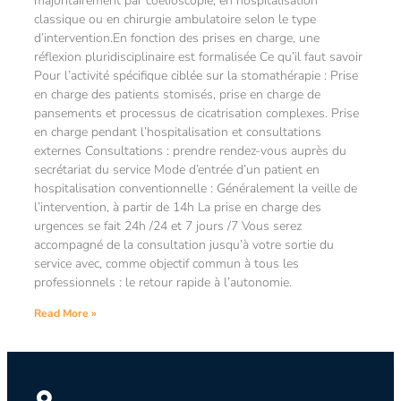
majoritairement par coelioscopie, en hospitalisation
classique ou en chirurgie ambulatoire selon le type
d’intervention.En fonction des prises en charge, une
réflexion pluridisciplinaire est formalisée Ce qu’il faut savoir
Pour l’activité spécifique ciblée sur la stomathérapie : Prise
en charge des patients stomisés, prise en charge de
pansements et processus de cicatrisation complexes. Prise
en charge pendant l’hospitalisation et consultations
externes Consultations : prendre rendez-vous auprès du
secrétariat du service Mode d’entrée d’un patient en
hospitalisation conventionnelle : Généralement la veille de
l’intervention, à partir de 14h La prise en charge des
urgences se fait 24h /24 et 7 jours /7 Vous serez
accompagné de la consultation jusqu’à votre sortie du
service avec, comme objectif commun à tous les
professionnels : le retour rapide à l’autonomie.
Read More »