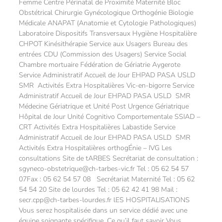
Femme Centre Périnatal de Proximité Maternité Bloc
Obstétrical Chirurgie Gynécologique Orthogénie Biologie
Médicale ANAPAT (Anatomie et Cytologie Pathologiques)
Laboratoire Dispositifs Transversaux Hygiène Hospitalière
CHPOT Kinésithérapie Service aux Usagers Bureau des
entrées CDU (Commission des Usagers) Service Social
Chambre mortuaire Fédération de Gériatrie Aygerote
Service Administratif Accueil de Jour EHPAD PASA USLD
SMR Activités Extra Hospitalières Vic-en-bigorre Service
Administratif Accueil de Jour EHPAD PASA USLD SMR
Médecine Gériatrique et Unité Post Urgence Gériatrique
Hôpital de Jour Unité Cognitivo Comportementale SSIAD –
CRT Activités Extra Hospitalières Labastide Service
Administratif Accueil de Jour EHPAD PASA USLD SMR
Activités Extra Hospitalières orthogÉnie – IVG Les
consultations Site de tARBES Secrétariat de consultation :
sgyneco-obstetrique@ch-tarbes-vic.fr Tel : 05 62 54 57
07Fax : 05 62 54 57 08 Secrétariat Maternité Tel : 05 62
54 54 20 Site de lourdes Tel : 05 62 42 41 98 Mail :
secr.cpp@ch-tarbes-lourdes.fr lES HOSPITALISATIONS
Vous serez hospitalisée dans un service dédié avec une
équipe soignante spécifique. Ce qu’il faut savoir​ Vous