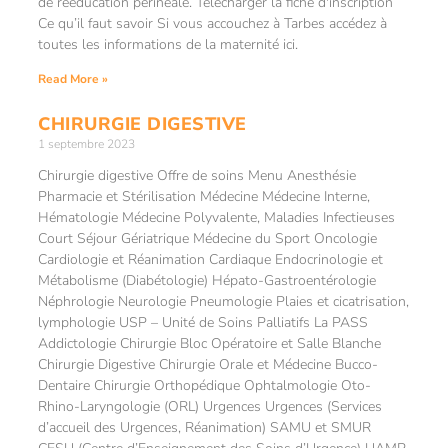
de rééducation périnéale. Télécharger la fiche d'inscription
Ce qu’il faut savoir Si vous accouchez à Tarbes accédez à
toutes les informations de la maternité ici.
Read More »
CHIRURGIE DIGESTIVE
1 septembre 2023
Chirurgie digestive Offre de soins Menu Anesthésie
Pharmacie et Stérilisation Médecine Médecine Interne,
Hématologie Médecine Polyvalente, Maladies Infectieuses
Court Séjour Gériatrique Médecine du Sport Oncologie
Cardiologie et Réanimation Cardiaque Endocrinologie et
Métabolisme (Diabétologie) Hépato-Gastroentérologie
Néphrologie Neurologie Pneumologie Plaies et cicatrisation,
lymphologie USP – Unité de Soins Palliatifs La PASS
Addictologie Chirurgie Bloc Opératoire et Salle Blanche
Chirurgie Digestive Chirurgie Orale et Médecine Bucco-
Dentaire Chirurgie Orthopédique Ophtalmologie Oto-
Rhino-Laryngologie (ORL) Urgences Urgences (Services
d’accueil des Urgences, Réanimation) SAMU et SMUR