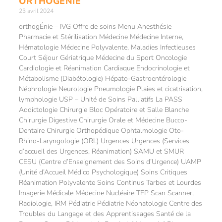
ORTHOGÉNIE
23 avril 2024
orthogÉnie – IVG Offre de soins Menu Anesthésie
Pharmacie et Stérilisation Médecine Médecine Interne,
Hématologie Médecine Polyvalente, Maladies Infectieuses
Court Séjour Gériatrique Médecine du Sport Oncologie
Cardiologie et Réanimation Cardiaque Endocrinologie et
Métabolisme (Diabétologie) Hépato-Gastroentérologie
Néphrologie Neurologie Pneumologie Plaies et cicatrisation,
lymphologie USP – Unité de Soins Palliatifs La PASS
Addictologie Chirurgie Bloc Opératoire et Salle Blanche
Chirurgie Digestive Chirurgie Orale et Médecine Bucco-
Dentaire Chirurgie Orthopédique Ophtalmologie Oto-
Rhino-Laryngologie (ORL) Urgences Urgences (Services
d’accueil des Urgences, Réanimation) SAMU et SMUR
CESU (Centre d’Enseignement des Soins d’Urgence) UAMP
(Unité d’Accueil Médico Psychologique) Soins Critiques
Réanimation Polyvalente Soins Continus Tarbes et Lourdes
Imagerie Médicale Médecine Nucléaire TEP Scan Scanner,
Radiologie, IRM Pédiatrie Pédiatrie Néonatologie Centre des
Troubles du Langage et des Apprentissages Santé de la