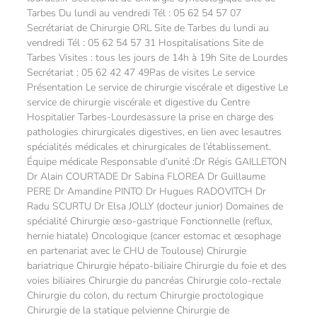
Tarbes Du lundi au vendredi Tél : 05 62 54 57 07
Secrétariat de Chirurgie ORL Site de Tarbes du lundi au
vendredi Tél : 05 62 54 57 31 Hospitalisations Site de
Tarbes Visites : tous les jours de 14h à 19h Site de Lourdes
Secrétariat : 05 62 42 47 49Pas de visites Le service
Présentation Le service de chirurgie viscérale et digestive Le
service de chirurgie viscérale et digestive du Centre
Hospitalier Tarbes-Lourdesassure la prise en charge des
pathologies chirurgicales digestives, en lien avec lesautres
spécialités médicales et chirurgicales de l’établissement.
Équipe médicale Responsable d’unité :Dr Régis GAILLETON
Dr Alain COURTADE Dr Sabina FLOREA Dr Guillaume
PERE Dr Amandine PINTO Dr Hugues RADOVITCH Dr
Radu SCURTU Dr Elsa JOLLY (docteur junior) Domaines de
spécialité Chirurgie œso-gastrique Fonctionnelle (reflux,
hernie hiatale) Oncologique (cancer estomac et œsophage
en partenariat avec le CHU de Toulouse) Chirurgie
bariatrique Chirurgie hépato-biliaire Chirurgie du foie et des
voies biliaires Chirurgie du pancréas Chirurgie colo-rectale
Chirurgie du colon, du rectum Chirurgie proctologique
Chirurgie de la statique pelvienne Chirurgie de