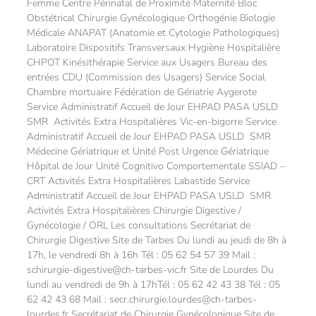
Femme Centre Périnatal de Proximité Maternité Bloc
Obstétrical Chirurgie Gynécologique Orthogénie Biologie
Médicale ANAPAT (Anatomie et Cytologie Pathologiques)
Laboratoire Dispositifs Transversaux Hygiène Hospitalière
CHPOT Kinésithérapie Service aux Usagers Bureau des
entrées CDU (Commission des Usagers) Service Social
Chambre mortuaire Fédération de Gériatrie Aygerote
Service Administratif Accueil de Jour EHPAD PASA USLD
SMR Activités Extra Hospitalières Vic-en-bigorre Service
Administratif Accueil de Jour EHPAD PASA USLD SMR
Médecine Gériatrique et Unité Post Urgence Gériatrique
Hôpital de Jour Unité Cognitivo Comportementale SSIAD –
CRT Activités Extra Hospitalières Labastide Service
Administratif Accueil de Jour EHPAD PASA USLD SMR
Activités Extra Hospitalières Chirurgie Digestive /
Gynécologie / ORL Les consultations Secrétariat de
Chirurgie Digestive Site de Tarbes Du lundi au jeudi de 8h à
17h, le vendredi 8h à 16h Tél : 05 62 54 57 39 Mail :
schirurgie-digestive@ch-tarbes-vic.fr Site de Lourdes Du
lundi au vendredi de 9h à 17hTél : 05 62 42 43 38 Tél : 05
62 42 43 68 Mail : secr.chirurgie.lourdes@ch-tarbes-
lourdes.fr Secrétariat de Chirurgie Gynécologique Site de