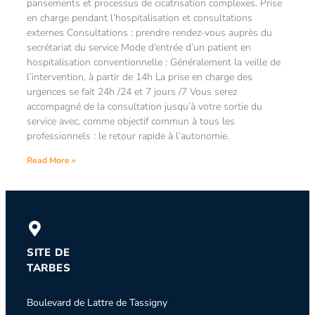
pansements et processus de cicatrisation complexes. Prise
en charge pendant l’hospitalisation et consultations
externes Consultations : prendre rendez-vous auprès du
secrétariat du service Mode d’entrée d’un patient en
hospitalisation conventionnelle : Généralement la veille de
l’intervention, à partir de 14h La prise en charge des
urgences se fait 24h /24 et 7 jours /7 Vous serez
accompagné de la consultation jusqu’à votre sortie du
service avec, comme objectif commun à tous les
professionnels : le retour rapide à l’autonomie.
Read More »
SITE DE
TARBES
Boulevard de Lattre de Tassigny