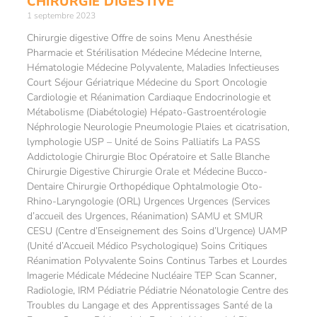
CHIRURGIE DIGESTIVE
1 septembre 2023
Chirurgie digestive Offre de soins Menu Anesthésie
Pharmacie et Stérilisation Médecine Médecine Interne,
Hématologie Médecine Polyvalente, Maladies Infectieuses
Court Séjour Gériatrique Médecine du Sport Oncologie
Cardiologie et Réanimation Cardiaque Endocrinologie et
Métabolisme (Diabétologie) Hépato-Gastroentérologie
Néphrologie Neurologie Pneumologie Plaies et cicatrisation,
lymphologie USP – Unité de Soins Palliatifs La PASS
Addictologie Chirurgie Bloc Opératoire et Salle Blanche
Chirurgie Digestive Chirurgie Orale et Médecine Bucco-
Dentaire Chirurgie Orthopédique Ophtalmologie Oto-
Rhino-Laryngologie (ORL) Urgences Urgences (Services
d’accueil des Urgences, Réanimation) SAMU et SMUR
CESU (Centre d’Enseignement des Soins d’Urgence) UAMP
(Unité d’Accueil Médico Psychologique) Soins Critiques
Réanimation Polyvalente Soins Continus Tarbes et Lourdes
Imagerie Médicale Médecine Nucléaire TEP Scan Scanner,
Radiologie, IRM Pédiatrie Pédiatrie Néonatologie Centre des
Troubles du Langage et des Apprentissages Santé de la