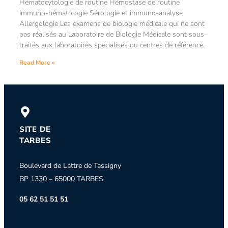
Hématocytologie de routine Hémostase de routine
Immuno-hématologie Sérologie et immuno-analyse
Allergologie Les examens de biologie médicale qui ne sont
pas réalisés au Laboratoire de Biologie Médicale sont sous-
traités aux laboratoires spécialisés ou centres de référence.
Read More »
SITE DE
TARBES
Boulevard de Lattre de Tassigny
BP 1330 – 65000 TARBES
05 62 51 51 51