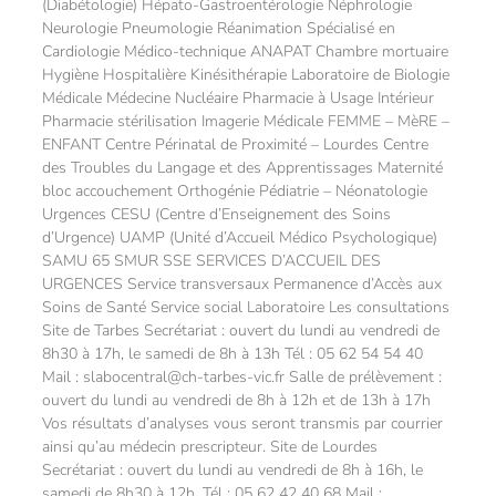
(Diabétologie) Hépato-Gastroentérologie Néphrologie
Neurologie Pneumologie Réanimation Spécialisé en
Cardiologie Médico-technique ANAPAT Chambre mortuaire
Hygiène Hospitalière Kinésithérapie Laboratoire de Biologie
Médicale Médecine Nucléaire Pharmacie à Usage Intérieur
Pharmacie stérilisation Imagerie Médicale FEMME – MèRE –
ENFANT Centre Périnatal de Proximité – Lourdes Centre
des Troubles du Langage et des Apprentissages Maternité
bloc accouchement Orthogénie Pédiatrie – Néonatologie
Urgences CESU (Centre d’Enseignement des Soins
d’Urgence) UAMP (Unité d’Accueil Médico Psychologique)
SAMU 65 SMUR SSE SERVICES D’ACCUEIL DES
URGENCES Service transversaux Permanence d’Accès aux
Soins de Santé Service social Laboratoire Les consultations
Site de Tarbes Secrétariat : ouvert du lundi au vendredi de
8h30 à 17h, le samedi de 8h à 13h Tél : 05 62 54 54 40
Mail : slabocentral@ch-tarbes-vic.fr Salle de prélèvement :
ouvert du lundi au vendredi de 8h à 12h et de 13h à 17h
Vos résultats d’analyses vous seront transmis par courrier
ainsi qu’au médecin prescripteur. Site de Lourdes
Secrétariat : ouvert du lundi au vendredi de 8h à 16h, le
samedi de 8h30 à 12h. Tél : 05 62 42 40 68 Mail :