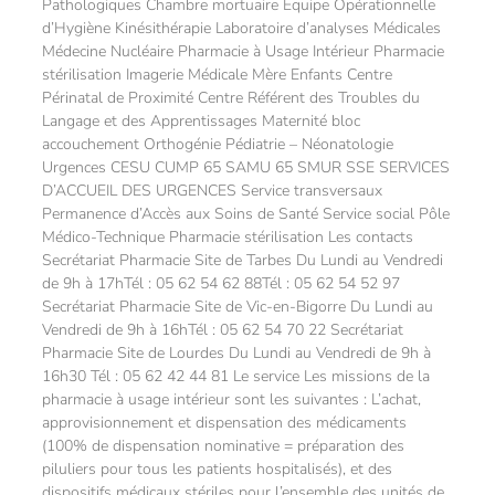
Pathologiques Chambre mortuaire Équipe Opérationnelle
d’Hygiène Kinésithérapie Laboratoire d’analyses Médicales
Médecine Nucléaire Pharmacie à Usage Intérieur Pharmacie
stérilisation Imagerie Médicale Mère Enfants Centre
Périnatal de Proximité Centre Référent des Troubles du
Langage et des Apprentissages Maternité bloc
accouchement Orthogénie Pédiatrie – Néonatologie
Urgences CESU CUMP 65 SAMU 65 SMUR SSE SERVICES
D’ACCUEIL DES URGENCES Service transversaux
Permanence d’Accès aux Soins de Santé Service social Pôle
Médico-Technique Pharmacie stérilisation Les contacts
Secrétariat Pharmacie Site de Tarbes Du Lundi au Vendredi
de 9h à 17hTél : 05 62 54 62 88Tél : 05 62 54 52 97
Secrétariat Pharmacie Site de Vic-en-Bigorre Du Lundi au
Vendredi de 9h à 16hTél : 05 62 54 70 22 Secrétariat
Pharmacie Site de Lourdes Du Lundi au Vendredi de 9h à
16h30 Tél : 05 62 42 44 81 Le service Les missions de la
pharmacie à usage intérieur sont les suivantes : L’achat,
approvisionnement et dispensation des médicaments
(100% de dispensation nominative = préparation des
piluliers pour tous les patients hospitalisés), et des
dispositifs médicaux stériles pour l’ensemble des unités de