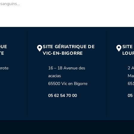
s sanguins…
QUE
SITE GÉRIATRIQUE DE
SITE
TE
VIC-EN-BIGORRE
LOU
erote
16 – 18 Avenue des
2 A
acacias
Ma
65500 Vic en Bigorre
65
05 62 54 70 00
05 