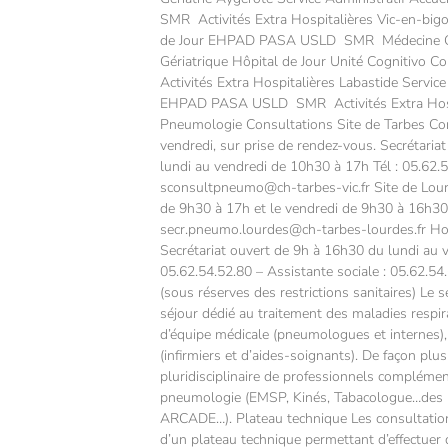
SMR Activités Extra Hospitalières Vic-en-bigor
de Jour EHPAD PASA USLD SMR Médecine Gér
Gériatrique Hôpital de Jour Unité Cognitivo
Activités Extra Hospitalières Labastide Service
EHPAD PASA USLD SMR Activités Extra Hospi
Pneumologie Consultations Site de Tarbes Consu
vendredi, sur prise de rendez-vous. Secrétariat
lundi au vendredi de 10h30 à 17h Tél : 05.62.5
sconsultpneumo@ch-tarbes-vic.fr Site de Lourd
de 9h30 à 17h et le vendredi de 9h30 à 16h30 
secr.pneumo.lourdes@ch-tarbes-lourdes.fr Hos
Secrétariat ouvert de 9h à 16h30 du lundi au v
05.62.54.52.80 – Assistante sociale : 05.62.54.
(sous réserves des restrictions sanitaires) Le s
séjour dédié au traitement des maladies respir
d’équipe médicale (pneumologues et internes)
(infirmiers et d’aides-soignants). De façon plu
pluridisciplinaire de professionnels complémen
pneumologie (EMSP, Kinés, Tabacologue…des p
ARCADE…). Plateau technique Les consultati
d’un plateau technique permettant d’effectuer