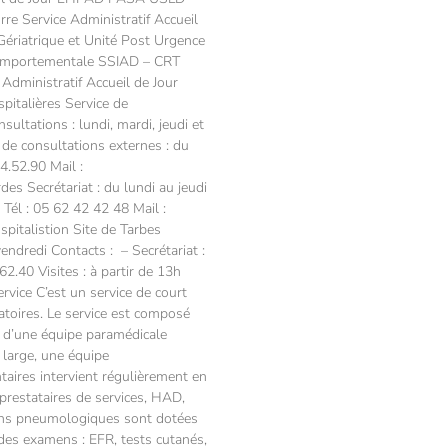
re Service Administratif Accueil
iatrique et Unité Post Urgence
 Comportementale SSIAD – CRT
 Administratif Accueil de Jour
talières Service de
ltations : lundi, mardi, jeudi et
 de consultations externes : du
4.52.90 Mail :
es Secrétariat : du lundi au jeudi
Tél : 05 62 42 42 48 Mail :
pitalistion Site de Tarbes
endredi Contacts : – Secrétariat :
62.40 Visites : à partir de 13h
ervice C’est un service de court
atoires. Le service est composé
, d’une équipe paramédicale
s large, une équipe
taires intervient régulièrement en
restataires de services, HAD,
ons pneumologiques sont dotées
 des examens : EFR, tests cutanés,