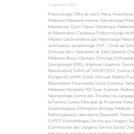
2 septembre 2023
Pneumologie Offre de soins Menu Anesthésie P
Médecine Médecine Interne, Hématologie Méde
Infectieuses Court Séjour Gériatrique Médecin
et Réanimation Cardiaque Endocrinologie et M
Hépato-Gastroentérologie Néphrologie Neurol
cicatrisation, lymphologie USP – Unité de Soin
Chirurgie Bloc Opératoire et Salle Blanche Chir
Médecine Bucco-Dentaire Chirurgie Orthopéd
Laryngologie (ORL) Urgences Urgences (Servic
Réanimation) SAMU et SMUR CESU (Centre d
d’Urgence) UAMP (Unité d’Accueil Médico Psyc
Réanimation Polyvalente Soins Continus Tarbe
Médecine Nucléaire TEP Scan Scanner, Radiolog
Néonatologie Centre des Troubles du Langage
la Femme Centre Périnatal de Proximité Matern
Gynécologique Orthogénie Biologie Médicale
Pathologiques) Laboratoire Dispositifs Transv
CHPOT Kinésithérapie Service aux Usagers B
(Commission des Usagers) Service Social Cha
Gériatrie Aygerote Service Administratif Ac