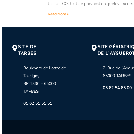
test au CO, test de provocation, prélèvement
Read More »
SITE DE
SITE GÉRIATRI
TARBES
DE L'AYGUERO
Boulevard de Lattre de
2, Rue de l’Aygu
Tassigny
65000 TARBES
BP 1330 – 65000
05 62 54 65 00
TARBES
05 62 51 51 51