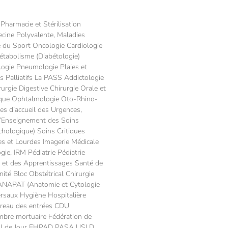
harmacie et Stérilisation
cine Polyvalente, Maladies
e du Sport Oncologie Cardiologie
étabolisme (Diabétologie)
ogie Pneumologie Plaies et
s Palliatifs La PASS Addictologie
urgie Digestive Chirurgie Orale et
ique Ophtalmologie Oto-Rhino-
es d’accueil des Urgences,
’Enseignement des Soins
hologique) Soins Critiques
s et Lourdes Imagerie Médicale
ie, IRM Pédiatrie Pédiatrie
 et des Apprentissages Santé de
ité Bloc Obstétrical Chirurgie
 ANAPAT (Anatomie et Cytologie
ersaux Hygiène Hospitalière
ureau des entrées CDU
mbre mortuaire Fédération de
cueil de Jour EHPAD PASA USLD