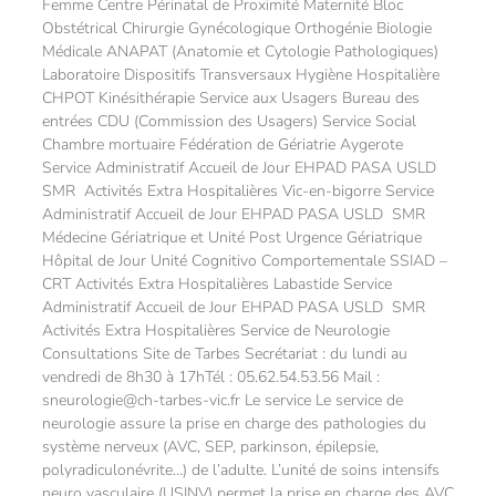
Femme Centre Périnatal de Proximité Maternité Bloc
Obstétrical Chirurgie Gynécologique Orthogénie Biologie
Médicale ANAPAT (Anatomie et Cytologie Pathologiques)
Laboratoire Dispositifs Transversaux Hygiène Hospitalière
CHPOT Kinésithérapie Service aux Usagers Bureau des
entrées CDU (Commission des Usagers) Service Social
Chambre mortuaire Fédération de Gériatrie Aygerote
Service Administratif Accueil de Jour EHPAD PASA USLD
SMR Activités Extra Hospitalières Vic-en-bigorre Service
Administratif Accueil de Jour EHPAD PASA USLD SMR
Médecine Gériatrique et Unité Post Urgence Gériatrique
Hôpital de Jour Unité Cognitivo Comportementale SSIAD –
CRT Activités Extra Hospitalières Labastide Service
Administratif Accueil de Jour EHPAD PASA USLD SMR
Activités Extra Hospitalières Service de Neurologie
Consultations Site de Tarbes Secrétariat : du lundi au
vendredi de 8h30 à 17hTél : 05.62.54.53.56 Mail :
sneurologie@ch-tarbes-vic.fr Le service Le service de
neurologie assure la prise en charge des pathologies du
système nerveux (AVC, SEP, parkinson, épilepsie,
polyradiculonévrite…) de l’adulte. L’unité de soins intensifs
neuro vasculaire (USINV) permet la prise en charge des AVC