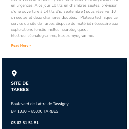
en urgences. A ce jour 10 lits en chambres seules, prévision
d’une ouverture à 14 lits d’ici septembre ( sous réserve 10
ch seules et deux chambres doubles. Plateau technique Le
service du site de Tarbes dispose du matériel nécessaire aux
explorations fonctionnelles neurologiques :
Electroencéphalogramme, Electromyogramme.
Read More »
SITE DE
TARBES
Boulevard de Lattre de Tassigny
BP 1330 – 65000 TARBES
05 62 51 51 51