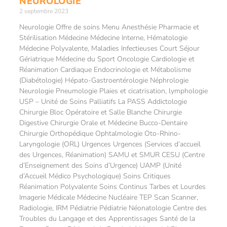
NEUROLOGIE
2 septembre 2023
Neurologie Offre de soins Menu Anesthésie Pharmacie et
Stérilisation Médecine Médecine Interne, Hématologie
Médecine Polyvalente, Maladies Infectieuses Court Séjour
Gériatrique Médecine du Sport Oncologie Cardiologie et
Réanimation Cardiaque Endocrinologie et Métabolisme
(Diabétologie) Hépato-Gastroentérologie Néphrologie
Neurologie Pneumologie Plaies et cicatrisation, lymphologie
USP – Unité de Soins Palliatifs La PASS Addictologie
Chirurgie Bloc Opératoire et Salle Blanche Chirurgie
Digestive Chirurgie Orale et Médecine Bucco-Dentaire
Chirurgie Orthopédique Ophtalmologie Oto-Rhino-
Laryngologie (ORL) Urgences Urgences (Services d’accueil
des Urgences, Réanimation) SAMU et SMUR CESU (Centre
d’Enseignement des Soins d’Urgence) UAMP (Unité
d’Accueil Médico Psychologique) Soins Critiques
Réanimation Polyvalente Soins Continus Tarbes et Lourdes
Imagerie Médicale Médecine Nucléaire TEP Scan Scanner,
Radiologie, IRM Pédiatrie Pédiatrie Néonatologie Centre des
Troubles du Langage et des Apprentissages Santé de la