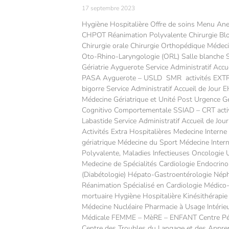
17 septembre 2023
Hygiène Hospitalière Offre de soins Menu Ane
CHPOT Réanimation Polyvalente Chirurgie Bloc
Chirurgie orale Chirurgie Orthopédique Médec
Oto-Rhino-Laryngologie (ORL) Salle blanche So
Gériatrie Ayguerote Service Administratif Acc
PASA Ayguerote – USLD SMR activités EXT
bigorre Service Administratif Accueil de 
Médecine Gériatrique et Unité Post Urgence Gé
Cognitivo Comportementale SSIAD – CRT act
Labastide Service Administratif Accueil d
Activités Extra Hospitalières Medecine Interne
gériatrique Médecine du Sport Médecine Inter
Polyvalente, Maladies Infectieuses Oncologie U
Medecine de Spécialités Cardiologie Endocrin
(Diabétologie) Hépato-Gastroentérologie Nép
Réanimation Spécialisé en Cardiologie Médi
mortuaire Hygiène Hospitalière Kinésithérapie
Médecine Nucléaire Pharmacie à Usage Intérieu
Médicale FEMME – MèRE – ENFANT Centre Péri
Centre des Troubles du Langage et des Appren