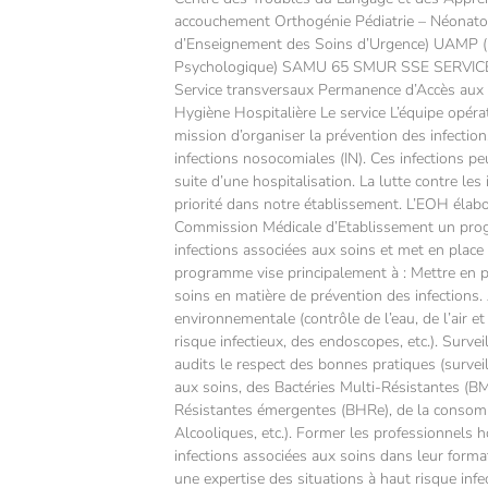
accouchement Orthogénie Pédiatrie – Néonat
d’Enseignement des Soins d’Urgence) UAMP (U
Psychologique) SAMU 65 SMUR SSE SERVI
Service transversaux Permanence d’Accès aux 
Hygiène Hospitalière Le service L’équipe opér
mission d’organiser la prévention des infectio
infections nosocomiales (IN). Ces infections pe
suite d’une hospitalisation. La lutte contre le
priorité dans notre établissement. L’EOH élabo
Commission Médicale d’Etablissement un pro
infections associées aux soins et met en place 
programme vise principalement à : Mettre en p
soins en matière de prévention des infections. 
environnementale (contrôle de l’eau, de l’air e
risque infectieux, des endoscopes, etc.). Survei
audits le respect des bonnes pratiques (survei
aux soins, des Bactéries Multi-Résistantes (B
Résistantes émergentes (BHRe), de la consom
Alcooliques, etc.). Former les professionnels h
infections associées aux soins dans leur format
une expertise des situations à haut risque infe