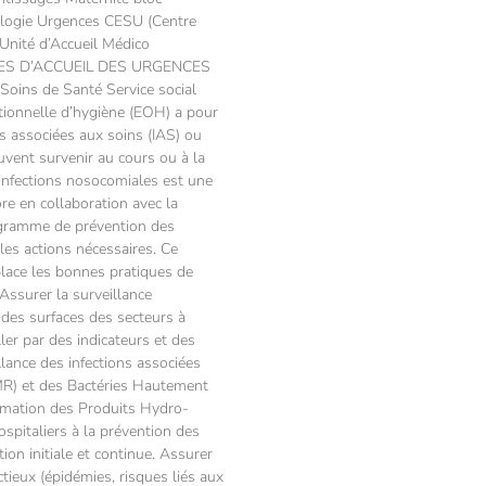
ologie Urgences CESU (Centre
nité d’Accueil Médico
CES D’ACCUEIL DES URGENCES
Soins de Santé Service social
ationnelle d’hygiène (EOH) a pour
ns associées aux soins (IAS) ou
uvent survenir au cours ou à la
s infections nosocomiales est une
re en collaboration avec la
gramme de prévention des
les actions nécessaires. Ce
lace les bonnes pratiques de
Assurer la surveillance
t des surfaces des secteurs à
ller par des indicateurs et des
llance des infections associées
MR) et des Bactéries Hautement
mation des Produits Hydro-
ospitaliers à la prévention des
ion initiale et continue. Assurer
ctieux (épidémies, risques liés aux