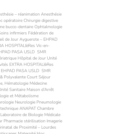
sthésie – réanimation Anesthésie
 opératoire Chirurgie digestive
ine bucco-dentaire Ophtalmologie
ins infirmiers Fédération de
ueil de Jour Ayguerote – EHPAD
RA HOSPITALIèRes Vic-en-
Jour EHPAD PASA USLD SMR
riatrique Hôpital de Jour Unité
ivités EXTRA HOSPITALIèRes
e Jour EHPAD PASA USLD SMR
 & Polyvalente Court Séjour
ne, Hématologie Médecine
nité Sanitaire Maison d’Arrêt
ologie et Métabolisme
hrologie Neurologie Pneumologie
co-technique ANAPAT Chambre
 Laboratoire de Biologie Médicale
r Pharmacie stérilisation Imagerie
natal de Proximité – Lourdes
tissages Maternité bloc