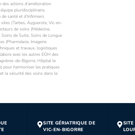
ce des actions d’amélioration
équipe pluridisciplinaire,
 de santé et d’Infirmiers
s sites (Tarbes, Ayguerote, Vic-en-
secteurs de soins (Médecine,
, Soins de Suite, Soins de Longue
ues (Pharmdacie, Imagerie
chniques et travaux, logistiques
llabore avec les autres EOH des
Bagnères-de-Bigorre, Hôpital le
 pour harmoniser les pratiques
 et la sécurité des soins dans le
QUE
SITE GÉRIATRIQUE DE
SITE
TE
VIC-EN-BIGORRE
LOU