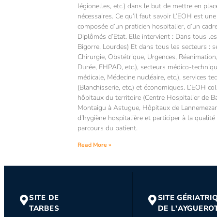
légionelles, etc.) dans le but de mettre en pla
nécessaires. Ce qu’il faut savoir L’EOH est une 
composée d’un praticien hospitalier, d’un cadre
Diplômés d’Etat. Elle intervient : Dans tous le
Bigorre, Lourdes) Et dans tous les secteurs : 
Chirurgie, Obstétrique, Urgences, Réanimation
Durée, EHPAD, etc.), secteurs médico-techniq
médicale, Médecine nucléaire, etc.), services te
(Blanchisserie, etc.) et économiques. L’EOH co
hôpitaux du territoire (Centre Hospitalier de 
Montaigu à Astugue, Hôpitaux de Lannemezan)
d’hygiène hospitalière et participer à la qualité
parcours du patient.
Read More »
SITE DE
SITE GÉRIATRI
TARBES
DE L'AYGUERO