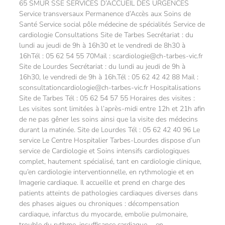
65 SMUR SSE SERVICES D’ACCUEIL DES URGENCES
Service transversaux Permanence d’Accès aux Soins de
Santé Service social pôle médecine de spécialités Service de
cardiologie Consultations Site de Tarbes Secrétariat : du
lundi au jeudi de 9h à 16h30 et le vendredi de 8h30 à
16hTél : 05 62 54 55 70Mail : scardiologie@ch-tarbes-vic.fr
Site de Lourdes Secrétariat : du lundi au jeudi de 9h à
16h30, le vendredi de 9h à 16h.Tél : 05 62 42 42 88 Mail :
sconsultationcardiologie@ch-tarbes-vic.fr Hospitalisations
Site de Tarbes Tél : 05 62 54 57 55 Horaires des visites :
Les visites sont limitées à l’après-midi entre 12h et 21h afin
de ne pas gêner les soins ainsi que la visite des médecins
durant la matinée. Site de Lourdes Tél : 05 62 42 40 96 Le
service Le Centre Hospitalier Tarbes-Lourdes dispose d’un
service de Cardiologie et Soins intensifs cardiologiques
complet, hautement spécialisé, tant en cardiologie clinique,
qu’en cardiologie interventionnelle, en rythmologie et en
Imagerie cardiaque. Il accueille et prend en charge des
patients atteints de pathologies cardiaques diverses dans
des phases aigues ou chroniques : décompensation
cardiaque, infarctus du myocarde, embolie pulmonaire,
trouble du rythme, insuffisance cardiaque … en