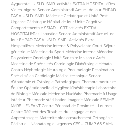
Ayguerote – USLD SMR activités EXTRA HOSPITALIèRes
Vic-en-bigorre Service Administratif Accueil de Jour EHPAD
PASA USLD SMR Médecine Gériatrique et Unité Post
Urgence Gériatrique Hôpital de Jour Unité Cognitivo
Comportementale SSIAD – CRT activités EXTRA
HOSPITALIèRes Labastide Service Administratif Accueil de
Jour EHPAD PASA USLD SMR Activités Extra
Hospitalières Medecine Interne & Polyvalente Court Séjour
gériatrique Médecine du Sport Médecine interne Médecine
Polyvalente Oncologie Unité Sanitaire Maison d’Arrêt
Medecine de Spécialités Cardiologie Diabétologie Hépato
Gastro Néphrologie Neurologie Pneumologie Réanimation
Spécialisé en Cardiologie Médico-technique Service
d’Anatomie et Cytologie Pathologiques Chambre mortuaire
Équipe Opérationnelle d’Hygiène Kinésithérapie Laboratoire
de Biologie Médicale Médecine Nucléaire Pharmacie à Usage
Intérieur Pharmacie stérilisation Imagerie Médicale FEMME –
MèRE – ENFANT Centre Périnatal de Proximité – Lourdes
Centre Référent des Troubles du Langage et des
Apprentissages Maternité bloc accouchement Orthogénie
Pédiatrie – Néonatologie Urgences CESU CUMP 65 SAMU