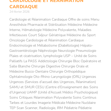
CARDIOLOGIE ET RÉANIMATION
CARDIAQUE
24 février 2026
Cardiologie et Réanimation Cardiaque Offre de soins Menu
Anesthésie Pharmacie et Stérilisation Médecine Médecine
Interne, Hématologie Médecine Polyvalente, Maladies
Infectieuses Court Séjour Gériatrique Médecine du Sport
Oncologie Cardiologie et Réanimation Cardiaque
Endocrinologie et Métabolisme (Diabétologie) Hépato-
Gastroentérologie Néphrologie Neurologie Pneumologie
Plaies et cicatrisation, lymphologie USP – Unité de Soins
Palliatifs La PASS Addictologie Chirurgie Bloc Opératoire et
Salle Blanche Chirurgie Digestive Chirurgie Orale et
Médecine Bucco-Dentaire Chirurgie Orthopédique
Ophtalmologie Oto-Rhino-Laryngologie (ORL) Urgences
Urgences (Services d’accueil des Urgences, Réanimation)
SAMU et SMUR CESU (Centre d’Enseignement des Soins
d’Urgence) UAMP (Unité d’Accueil Médico Psychologique)
Soins Critiques Réanimation Polyvalente Soins Continus
Tarbes et Lourdes Imagerie Médicale Médecine Nucléaire
TEP Scan Scanner, Radiologie, IRM Pédiatrie Pédiatrie