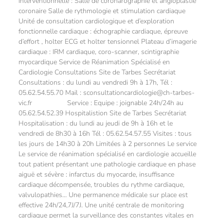
interventionnelle : Salle de coronarographie et angioplastie
coronaire Salle de rythmologie et stimulation cardiaque
Unité de consultation cardiologique et d’exploration
fonctionnelle cardiaque : échographie cardiaque, épreuve
d’effort , holter ECG et holter tensionnel Plateau d’imagerie
cardiaque : IRM cardiaque, coro-scanner, scintigraphie
myocardique Service de Réanimation Spécialisé en
Cardiologie Consultations Site de Tarbes Secrétariat
Consultations : du lundi au vendredi 9h à 17h, Tél :
05.62.54.55.70 Mail : sconsultationcardiologie@ch-tarbes-
vic.fr Service : Equipe : joignable 24h/24h au
05.62.54.52.39 Hospitalistion Site de Tarbes Secrétariat
Hospitalisation : du lundi au jeudi de 9h à 16h et le
vendredi de 8h30 à 16h Tél : 05.62.54.57.55 Visites : tous
les jours de 14h30 à 20h Limitées à 2 personnes Le service
Le service de réanimation spécialisé en cardiologie accueille
tout patient présentant une pathologie cardiaque en phase
aiguë et sévère : infarctus du myocarde, insuffisance
cardiaque décompensée, troubles du rythme cardiaque,
valvulopathies… Une permanence médicale sur place est
effective 24h/24,7J/7J. Une unité centrale de monitoring
cardiaque permet la surveillance des constantes vitales en