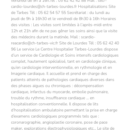
vendredi de 9h à 16h.Tél : 05 62 42 42 88 Mail : secr-
cardio-lourdes@ch-tarbes-lourdes.fr Hospitalisations Site
de Tarbes Tél : 05 62 54 57 55 Secrétariat : du lundi au
jeudi de 9h à 16h30 et le vendredi de 8h30 à 16h Horaires
des visites : Les visites sont limitées à l’après-midi entre
12h et 21h afin de ne pas gêner les soins ainsi que la visite
des médecins durant la matinée. Mail : scardio-
reacardio@ch-tarbes-vic.fr Site de Lourdes Tél : 05 62 42 40
96 Le service Le Centre Hospitalier Tarbes-Lourdes dispose
d’un service de Cardiologie et Soins intensifs cardiologiques
complet, hautement spécialisé, tant en cardiologie clinique,
qu’en cardiologie interventionnelle, en rythmologie et en
Imagerie cardiaque. Il accueille et prend en charge des
patients atteints de pathologies cardiaques diverses dans
des phases aigues ou chroniques : décompensation
cardiaque, infarctus du myocarde, embolie pulmonaire,
trouble du rythme, insuffisance cardiaque … en
hospitalisation conventionnelle. Il dispose de lits
d’hospitalisation ambulatoire permettant la prise en charge
d’examens cardiologiques programmés tels que :
coronarographie, angioplastie coronaire, pose de pace
maker, explorations électrophysiologiques etc… Le site de