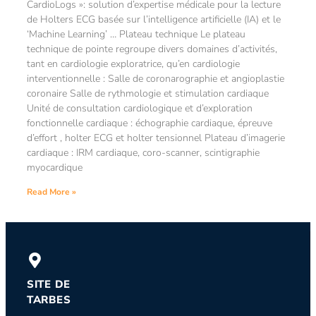
CardioLogs »: solution d’expertise médicale pour la lecture
de Holters ECG basée sur l’intelligence artificielle (IA) et le
‘Machine Learning’ … Plateau technique Le plateau
technique de pointe regroupe divers domaines d’activités,
tant en cardiologie exploratrice, qu’en cardiologie
interventionnelle : Salle de coronarographie et angioplastie
coronaire Salle de rythmologie et stimulation cardiaque
Unité de consultation cardiologique et d’exploration
fonctionnelle cardiaque : échographie cardiaque, épreuve
d’effort , holter ECG et holter tensionnel Plateau d’imagerie
cardiaque : IRM cardiaque, coro-scanner, scintigraphie
myocardique
Read More »
SITE DE
TARBES