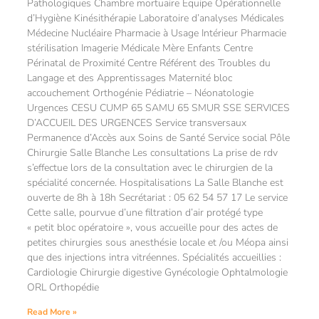
Pathologiques Chambre mortuaire Équipe Opérationnelle
d’Hygiène Kinésithérapie Laboratoire d’analyses Médicales
Médecine Nucléaire Pharmacie à Usage Intérieur Pharmacie
stérilisation Imagerie Médicale Mère Enfants Centre
Périnatal de Proximité Centre Référent des Troubles du
Langage et des Apprentissages Maternité bloc
accouchement Orthogénie Pédiatrie – Néonatologie
Urgences CESU CUMP 65 SAMU 65 SMUR SSE SERVICES
D’ACCUEIL DES URGENCES Service transversaux
Permanence d’Accès aux Soins de Santé Service social Pôle
Chirurgie Salle Blanche Les consultations La prise de rdv
s’effectue lors de la consultation avec le chirurgien de la
spécialité concernée. Hospitalisations La Salle Blanche est
ouverte de 8h à 18h Secrétariat : 05 62 54 57 17 Le service
Cette salle, pourvue d’une filtration d’air protégé type
« petit bloc opératoire », vous accueille pour des actes de
petites chirurgies sous anesthésie locale et /ou Méopa ainsi
que des injections intra vitréennes. Spécialités accueillies :
Cardiologie Chirurgie digestive Gynécologie Ophtalmologie
ORL Orthopédie
Read More »