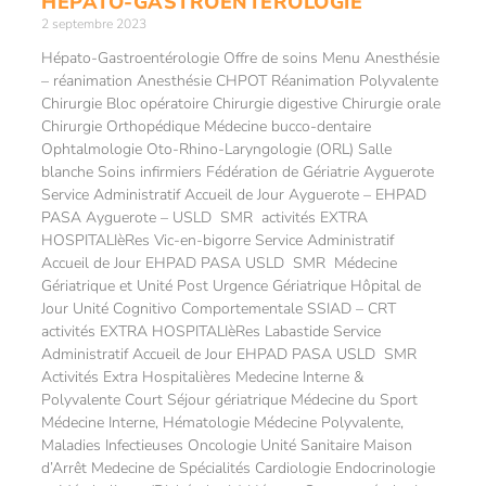
HÉPATO-GASTROENTÉROLOGIE
2 septembre 2023
Hépato-Gastroentérologie Offre de soins Menu Anesthésie
– réanimation Anesthésie CHPOT Réanimation Polyvalente
Chirurgie Bloc opératoire Chirurgie digestive Chirurgie orale
Chirurgie Orthopédique Médecine bucco-dentaire
Ophtalmologie Oto-Rhino-Laryngologie (ORL) Salle
blanche Soins infirmiers Fédération de Gériatrie Ayguerote
Service Administratif Accueil de Jour Ayguerote – EHPAD
PASA Ayguerote – USLD SMR activités EXTRA
HOSPITALIèRes Vic-en-bigorre Service Administratif
Accueil de Jour EHPAD PASA USLD SMR Médecine
Gériatrique et Unité Post Urgence Gériatrique Hôpital de
Jour Unité Cognitivo Comportementale SSIAD – CRT
activités EXTRA HOSPITALIèRes Labastide Service
Administratif Accueil de Jour EHPAD PASA USLD SMR
Activités Extra Hospitalières Medecine Interne &
Polyvalente Court Séjour gériatrique Médecine du Sport
Médecine Interne, Hématologie Médecine Polyvalente,
Maladies Infectieuses Oncologie Unité Sanitaire Maison
d’Arrêt Medecine de Spécialités Cardiologie Endocrinologie