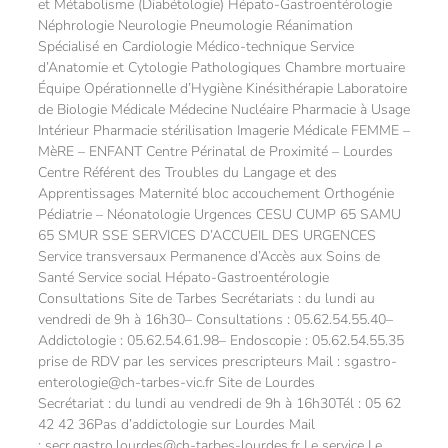
et Métabolisme (Diabétologie) Hépato-Gastroentérologie
Néphrologie Neurologie Pneumologie Réanimation
Spécialisé en Cardiologie Médico-technique Service
d’Anatomie et Cytologie Pathologiques Chambre mortuaire
Équipe Opérationnelle d’Hygiène Kinésithérapie Laboratoire
de Biologie Médicale Médecine Nucléaire Pharmacie à Usage
Intérieur Pharmacie stérilisation Imagerie Médicale FEMME –
MèRE – ENFANT Centre Périnatal de Proximité – Lourdes
Centre Référent des Troubles du Langage et des
Apprentissages Maternité bloc accouchement Orthogénie
Pédiatrie – Néonatologie Urgences CESU CUMP 65 SAMU
65 SMUR SSE SERVICES D’ACCUEIL DES URGENCES
Service transversaux Permanence d’Accès aux Soins de
Santé Service social Hépato-Gastroentérologie
Consultations Site de Tarbes Secrétariats : du lundi au
vendredi de 9h à 16h30– Consultations : 05.62.54.55.40–
Addictologie : 05.62.54.61.98– Endoscopie : 05.62.54.55.35
prise de RDV par les services prescripteurs Mail : sgastro-
enterologie@ch-tarbes-vic.fr Site de Lourdes
Secrétariat : du lundi au vendredi de 9h à 16h30Tél : 05 62
42 42 36Pas d’addictologie sur Lourdes Mail
: secr.gastro.lourdes@ch-tarbes-lourdes.fr Le service Le