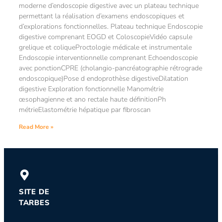
moderne d’endoscopie digestive avec un plateau technique
permettant la réalisation d’examens endoscopiques et
d’explorations fonctionnelles. Plateau technique Endoscopie
digestive comprenant EOGD et ColoscopieVidéo capsule
grelique et coliqueProctologie médicale et instrumentale
Endoscopie interventionnelle comprenant Echoendoscopie
avec ponctionCPRE (cholangio-pancréatographie rétrograde
endoscopique)Pose d endoprothèse digestiveDilatation
digestive Exploration fonctionnelle Manométrie
œsophagienne et ano rectale haute définitionPh
métrieElastométrie hépatique par fibroscan
Read More »
SITE DE
TARBES