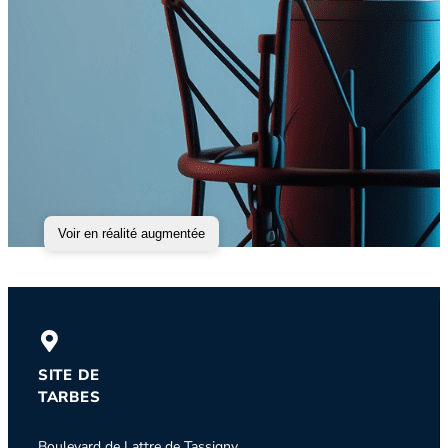
Voir en réalité augmentée
SITE DE
TARBES
Boulevard de Lattre de Tassigny