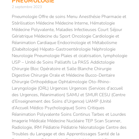
PNEUMOLOGIE
2 septembre 2023
Pneumologie Offre de soins Menu Anesthésie Pharmacie et
Stérilisation Médecine Médecine Interne, Hématologie
Médecine Polyvalente, Maladies Infectieuses Court Séjour
Gériatrique Médecine du Sport Oncologie Cardiologie et
Réanimation Cardiaque Endocrinologie et Métabolisme
(Diabétologie) Hépato-Gastroentérologie Néphrologie
Neurologie Pneumologie Plaies et cicatrisation, lymphologie
USP – Unité de Soins Palliatifs La PASS Addictologie
Chirurgie Bloc Opératoire et Salle Blanche Chirurgie
Digestive Chirurgie Orale et Médecine Bucco-Dentaire
Chirurgie Orthopédique Ophtalmologie Oto-Rhino-
Laryngologie (ORL) Urgences Urgences (Services d’accueil
des Urgences, Réanimation) SAMU et SMUR CESU (Centre
d’Enseignement des Soins d’Urgence) UAMP (Unité
d’Accueil Médico Psychologique) Soins Critiques
Réanimation Polyvalente Soins Continus Tarbes et Lourdes
Imagerie Médicale Médecine Nucléaire TEP Scan Scanner,
Radiologie, IRM Pédiatrie Pédiatrie Néonatologie Centre des
Troubles du Langage et des Apprentissages Santé de la