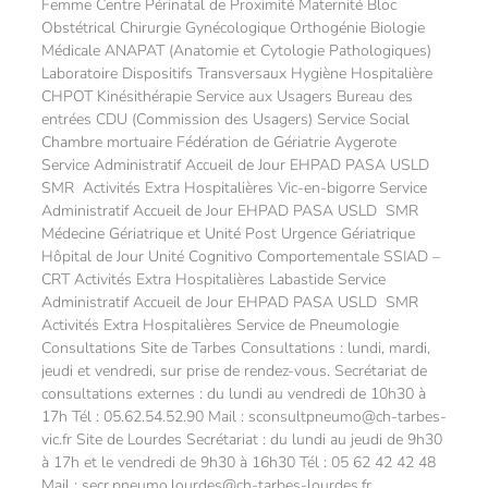
Femme Centre Périnatal de Proximité Maternité Bloc
Obstétrical Chirurgie Gynécologique Orthogénie Biologie
Médicale ANAPAT (Anatomie et Cytologie Pathologiques)
Laboratoire Dispositifs Transversaux Hygiène Hospitalière
CHPOT Kinésithérapie Service aux Usagers Bureau des
entrées CDU (Commission des Usagers) Service Social
Chambre mortuaire Fédération de Gériatrie Aygerote
Service Administratif Accueil de Jour EHPAD PASA USLD
SMR Activités Extra Hospitalières Vic-en-bigorre Service
Administratif Accueil de Jour EHPAD PASA USLD SMR
Médecine Gériatrique et Unité Post Urgence Gériatrique
Hôpital de Jour Unité Cognitivo Comportementale SSIAD –
CRT Activités Extra Hospitalières Labastide Service
Administratif Accueil de Jour EHPAD PASA USLD SMR
Activités Extra Hospitalières Service de Pneumologie
Consultations Site de Tarbes Consultations : lundi, mardi,
jeudi et vendredi, sur prise de rendez-vous. Secrétariat de
consultations externes : du lundi au vendredi de 10h30 à
17h Tél : 05.62.54.52.90 Mail : sconsultpneumo@ch-tarbes-
vic.fr Site de Lourdes Secrétariat : du lundi au jeudi de 9h30
à 17h et le vendredi de 9h30 à 16h30 Tél : 05 62 42 42 48
Mail : secr.pneumo.lourdes@ch-tarbes-lourdes.fr